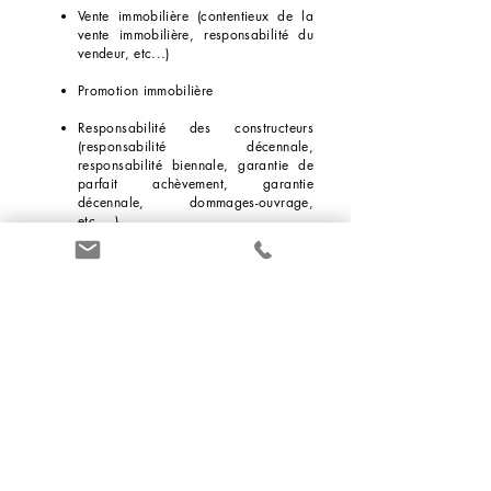
Vente immobilière (contentieux de la
vente immobilière, responsabilité du
vendeur, etc...)
Promotion immobilière
Responsabilité des constructeurs
(responsabilité décennale,
responsabilité biennale, garantie de
parfait achèvement, garantie
décennale, dommages-ouvrage,
etc....)
Propriété immobilière (indivision,
servitudes, nue-propriété, usufruit,
action en bornage, etc.....)
Marie-Laure COGNON - Avocat au Barreau de LYON - 17 rue de la Part-Dieu -
69003 LYON
Tél :
04.72.65.92.30
-
mlcognon.avocat@outlook.com
Accueil
Compétences
Avocat
Honoraires
Contact
Mentions légales
Marie-Laure COGNON. Tous droits réservés.